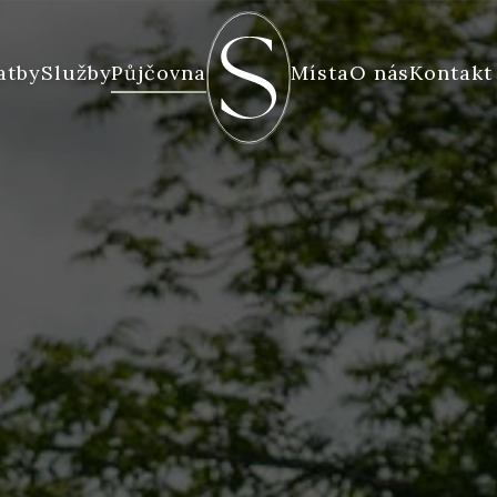
atby
Služby
Půjčovna
Místa
O nás
Kontakt