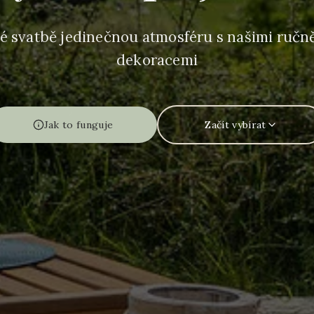
é svatbě jedinečnou atmosféru s našimi ruč
dekoracemi
Jak to funguje
Začít vybírat